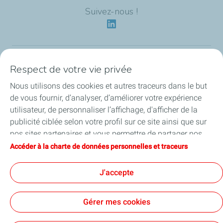
Suivez-nous !
Respect de votre vie privée
Notre identité
Nous utilisons des cookies et autres traceurs dans le but
Nos applications
de vous fournir, d’analyser, d’améliorer votre expérience
utilisateur, de personnaliser l’affichage, d'afficher de la
Nos offres écoresponsables
publicité ciblée selon votre profil sur ce site ainsi que sur
nos sites partenaires et vous permettre de partager nos
Nos engagements HSEQ
contenus sur les réseaux sociaux. Vous pouvez à tout
Accéder à la charte de données personnelles et traceurs
moment modifier vos paramètres de cookies en cliquant
Nos Actualités
sur le bouton « Gérer mes cookies ». En cliquant sur le
J'accepte
bouton « J’accepte », vous acceptez le dépôt de
l’ensemble des cookies. Dans le cas où vous cliquez sur
Gérer mes cookies
« Je refuse », seuls les cookies techniques nécessaires au
bon fonctionnement du site seront utilisés. Pour plus
Cookies et confidentialité
Mentions légales