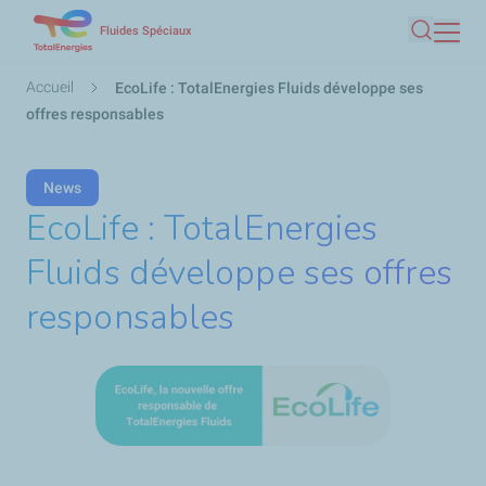
Aller
Fluides Spéciaux
Recherc
au
contenu
Fil
Accueil
EcoLife : TotalEnergies Fluids développe ses
principal
d'Ariane
offres responsables
News
EcoLife : TotalEnergies
Fluids développe ses offres
responsables