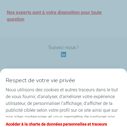
Nos experts sont à votre disposition pour toute
question
Suivez-nous !
Respect de votre vie privée
Notre identité
Nous utilisons des cookies et autres traceurs dans le but
Nos applications
de vous fournir, d’analyser, d’améliorer votre expérience
utilisateur, de personnaliser l’affichage, d'afficher de la
Nos offres écoresponsables
publicité ciblée selon votre profil sur ce site ainsi que sur
nos sites partenaires et vous permettre de partager nos
Nos engagements HSEQ
contenus sur les réseaux sociaux. Vous pouvez à tout
Accéder à la charte de données personnelles et traceurs