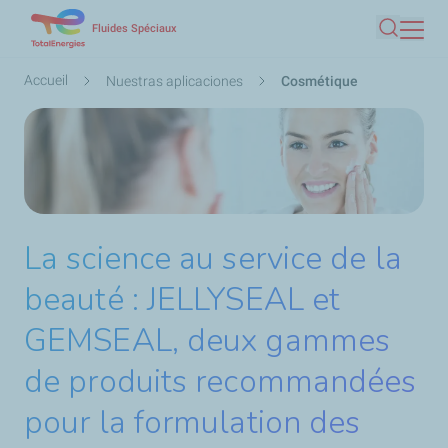
Aller
Fluides Spéciaux
Recherc
au
contenu
Fil
Accueil
Nuestras aplicaciones
Cosmétique
principal
d'Ariane
La science au service de la
beauté : JELLYSEAL et
GEMSEAL, deux gammes
de produits recommandées
pour la formulation des