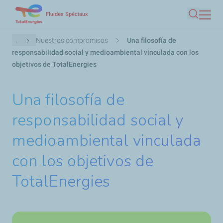
Pasar
Fluides Spéciaux
Buscar
al
contenido
Ruta
...
Nuestros compromisos
Una filosofía de
principal
de
responsabilidad social y medioambiental vinculada con los
navegación
objetivos de TotalEnergies
Una filosofía de
responsabilidad social y
medioambiental vinculada
con los objetivos de
TotalEnergies