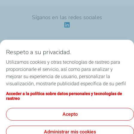
Síganos en las redes sociales
Respeto a su privacidad.
Nuestra identidad
Utilizamos cookies y otras tecnologías de rastreo para
Nuestras aplicaciones
proporcionarle el servicio, así como para analizar y
mejorar su experiencia de usuario, personalizar la
Nuestras ofertas ecologicas
visualización, mostrarle publicidad específica de su perfil
en este sitio y en nuestros sitios asociados, y permitirle
Acceder a la política sobre datos personales y tecnologías de
Nuestros compromisos de HSEQ
compartir nuestro contenido en las redes sociales. Puede
rastreo
modificar la configuración de las cookies en cualquier
Novedades
momento haciendo clic en el botón «Gérer mes cookies»
Acepto
(Gestionar cookies). Al hacer clic en el botón «J’accepte»
(Aceptar), nos autoriza a depositar la totalidad de las
Administrar mis cookies
cookies. Si hace clic en «Je refuse» (Rechazar),