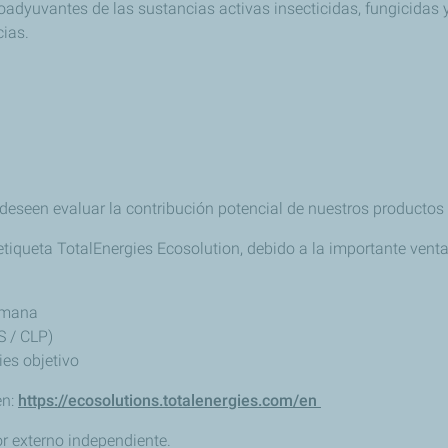
adyuvantes de las sustancias activas insecticidas, fungicidas y
cias.
 deseen evaluar la contribución potencial de nuestros productos 
a etiqueta TotalEnergies Ecosolution, debido a la importante ve
humana
S / CLP)
es objetivo
en:
https://ecosolutions.totalenergies.com/en
or externo independiente.