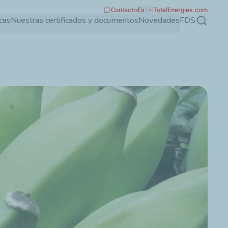
Contacto
Es
TotalEnergies.com
cas
Nuestras certificados y documentos
Novedades
FDS
Buscar