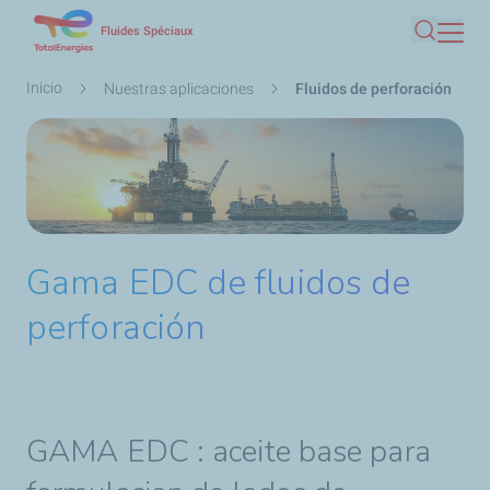
Pasar
Fluides Spéciaux
Buscar
al
contenido
Ruta
Inicio
Nuestras aplicaciones
Fluidos de perforación
principal
de
navegación
Gama EDC de fluidos de
perforación
GAMA EDC
: aceite base para