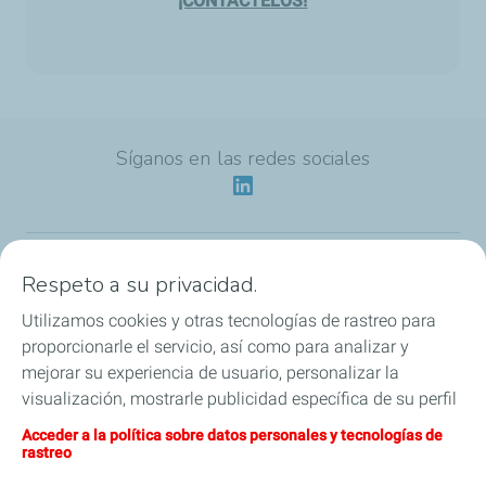
¡CONTÁCTELOS!
Síganos en las redes sociales
Respeto a su privacidad.
Nuestra identidad
Utilizamos cookies y otras tecnologías de rastreo para
Nuestras aplicaciones
proporcionarle el servicio, así como para analizar y
mejorar su experiencia de usuario, personalizar la
Nuestras ofertas ecologicas
visualización, mostrarle publicidad específica de su perfil
en este sitio y en nuestros sitios asociados, y permitirle
Acceder a la política sobre datos personales y tecnologías de
Nuestros compromisos de HSEQ
compartir nuestro contenido en las redes sociales. Puede
rastreo
modificar la configuración de las cookies en cualquier