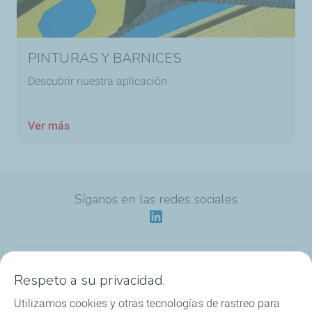
PINTURAS Y BARNICES
Descubrir nuestra aplicación
Ver más
Síganos en las redes sociales
Respeto a su privacidad.
Nuestra identidad
Utilizamos cookies y otras tecnologías de rastreo para