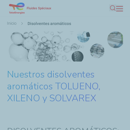
Pasar
Fluides Spéciaux
Buscar
al
contenido
Ruta
Inicio
Disolventes aromáticos
principal
de
navegación
Nuestros disolventes
aromáticos TOLUENO,
XILENO y SOLVAREX