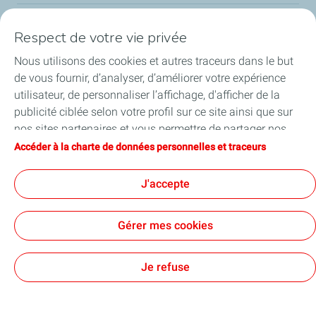
Respect de votre vie privée
Notre identité
Nous utilisons des cookies et autres traceurs dans le but
Nos applications
de vous fournir, d’analyser, d’améliorer votre expérience
utilisateur, de personnaliser l’affichage, d'afficher de la
Nos offres écoresponsables
publicité ciblée selon votre profil sur ce site ainsi que sur
nos sites partenaires et vous permettre de partager nos
Nos engagements HSEQ
contenus sur les réseaux sociaux. Vous pouvez à tout
Accéder à la charte de données personnelles et traceurs
moment modifier vos paramètres de cookies en cliquant
Nos Actualités
sur le bouton « Gérer mes cookies ». En cliquant sur le
J'accepte
bouton « J’accepte », vous acceptez le dépôt de
l’ensemble des cookies. Dans le cas où vous cliquez sur
Gérer mes cookies
« Je refuse », seuls les cookies techniques nécessaires au
bon fonctionnement du site seront utilisés. Pour plus
Cookies et confidentialité
Mentions légales
Accessibilité: partiellement conforme
Cookies
d’informations, notamment sur la liste des partenaires,
Je refuse
vous pouvez consulter la page « Charte de données
TotalEnergies 2026
personnelles et traceurs ».