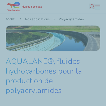
Aller
Fluides Spéciaux
Recherc
au
contenu
Fil
Accueil
Nos applications
Polyacrylamides
principal
d'Ariane
AQUALANE®, fluides
hydrocarbonés pour la
production de
polyacrylamides