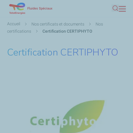
Aller
Fluides Spéciaux
Recherc
au
contenu
Fil
Accueil
Nos certificats et documents
Nos
principal
d'Ariane
certifications
Certification CERTIPHYTO
Certification CERTIPHYTO