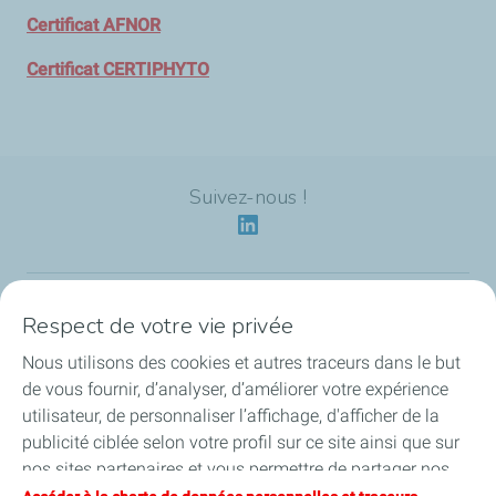
Certificat AFNOR
Certificat CERTIPHYTO
Suivez-nous !
Respect de votre vie privée
Notre identité
Nous utilisons des cookies et autres traceurs dans le but
Nos applications
de vous fournir, d’analyser, d’améliorer votre expérience
utilisateur, de personnaliser l’affichage, d'afficher de la
Nos offres écoresponsables
publicité ciblée selon votre profil sur ce site ainsi que sur
nos sites partenaires et vous permettre de partager nos
Nos engagements HSEQ
contenus sur les réseaux sociaux. Vous pouvez à tout